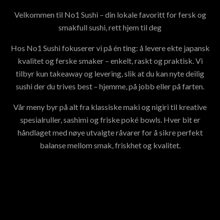
Velkommen til No1 Sushi – din lokale favoritt for fersk og
smakfull sushi, rett hjem til deg
Hos No1 Sushi fokuserer vi på én ting: å levere ekte japansk
kvalitet og ferske smaker – enkelt, raskt og praktisk. Vi
tilbyr kun takeaway og levering, slik at du kan nyte deilig
sushi der du trives best – hjemme, på jobb eller på farten.
Vår meny byr på alt fra klassiske maki og nigiri til kreative
spesialruller, sashimi og friske poké bowls. Hver bit er
håndlaget med nøye utvalgte råvarer for å sikre perfekt
balanse mellom smak, friskhet og kvalitet.
Hos No1 Sushi handler det om mer enn bare mat – det
handler om å gjøre sushiopplevelsen tilgjengelig for alle,
uansett hvor du er. Rask levering, ferske ingredienser og ekte
japansk håndverk – det er det som gjør oss til No1.